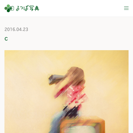
tog
nav
2016.04.23
c